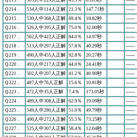
Ｑ214．
534人中114人正解
21.3％
147.71秒
------
Ｑ215．
530人中368人正解
69.4％
18.82秒
------
Ｑ216．
526人中395人正解
75.0％
32.00秒
------
Ｑ217．
502人中422人正解
84.0％
14.97秒
------
Ｑ218．
513人中297人正解
57.8％
40.29秒
------
Ｑ219．
490人中455人正解
92.8％
20.27秒
------
Ｑ220．
493人中217人正解
44.0％
24.41秒
------
Ｑ221．
502人中207人正解
41.2％
40.90秒
------
Ｑ222．
487人中76人正解
15.6％
10.81秒
------
Ｑ223．
472人中35人正解
7.4％
173.05秒
------
Ｑ224．
489人中308人正解
62.9％
19.09秒
------
Ｑ225．
549人中280人正解
51.0％
49.79秒
------
Ｑ226．
490人中272人正解
55.5％
73.25秒
------
Ｑ227．
525人中307人正解
58.4％
12.04秒
------