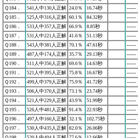
Ｑ184．
541人中130人正解
24.0％
16.74秒
------
Ｑ185．
525人中316人正解
60.1％
84.32秒
------
Ｑ186．
533人中357人正解
66.9％
8.85秒
------
Ｑ187．
531人中221人正解
41.6％
51.13秒
------
Ｑ188．
543人中381人正解
70.1％
47.61秒
------
Ｑ189．
487人中174人正解
35.7％
29.13秒
------
Ｑ190．
511人中356人正解
69.6％
14.63秒
------
Ｑ191．
521人中395人正解
75.8％
16.67秒
------
Ｑ192．
499人中379人正解
75.9％
41.72秒
------
Ｑ193．
506人中370人正解
73.1％
23.74秒
------
Ｑ194．
521人中229人正解
43.9％
51.99秒
------
Ｑ195．
526人中481人正解
91.4％
22.93秒
------
Ｑ196．
497人中160人正解
32.1％
102.75秒
------
Ｑ197．
530人中435人正解
82.0％
26.06秒
------
Ｑ198．
520人中404人正解
77.6％
12.66秒
------