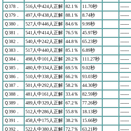
Ｑ378．
516人中424人正解
82.1％
11.70秒
------
Ｑ379．
497人中438人正解
88.1％
8.74秒
------
Ｑ380．
527人中446人正解
84.6％
9.99秒
------
Ｑ381．
541人中414人正解
76.5％
45.97秒
------
Ｑ382．
540人中242人正解
44.8％
65.23秒
------
Ｑ383．
517人中440人正解
85.1％
6.89秒
------
Ｑ384．
498人中101人正解
20.2％
111.27秒
------
Ｑ385．
480人中334人正解
69.5％
9.02秒
------
Ｑ386．
510人中338人正解
66.2％
93.03秒
------
Ｑ387．
501人中292人正解
58.2％
44.30秒
------
Ｑ388．
481人中161人正解
33.4％
82.59秒
------
Ｑ389．
489人中329人正解
67.2％
77.26秒
------
Ｑ390．
512人中286人正解
55.8％
18.13秒
------
Ｑ391．
458人中175人正解
38.2％
15.66秒
------
Ｑ392．
522人中380人正解
72.7％
63.21秒
------