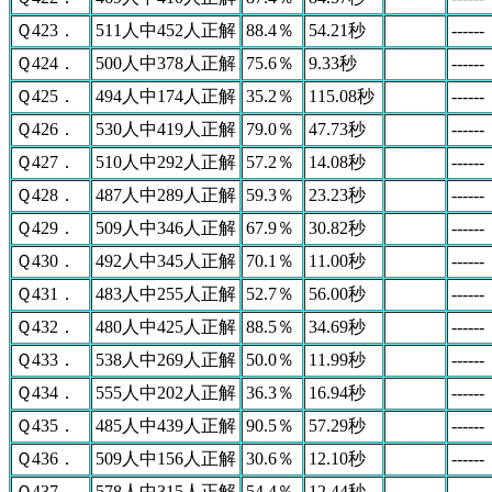
Ｑ423．
511人中452人正解
88.4％
54.21秒
------
Ｑ424．
500人中378人正解
75.6％
9.33秒
------
Ｑ425．
494人中174人正解
35.2％
115.08秒
------
Ｑ426．
530人中419人正解
79.0％
47.73秒
------
Ｑ427．
510人中292人正解
57.2％
14.08秒
------
Ｑ428．
487人中289人正解
59.3％
23.23秒
------
Ｑ429．
509人中346人正解
67.9％
30.82秒
------
Ｑ430．
492人中345人正解
70.1％
11.00秒
------
Ｑ431．
483人中255人正解
52.7％
56.00秒
------
Ｑ432．
480人中425人正解
88.5％
34.69秒
------
Ｑ433．
538人中269人正解
50.0％
11.99秒
------
Ｑ434．
555人中202人正解
36.3％
16.94秒
------
Ｑ435．
485人中439人正解
90.5％
57.29秒
------
Ｑ436．
509人中156人正解
30.6％
12.10秒
------
Ｑ437．
578人中315人正解
54.4％
12.44秒
------