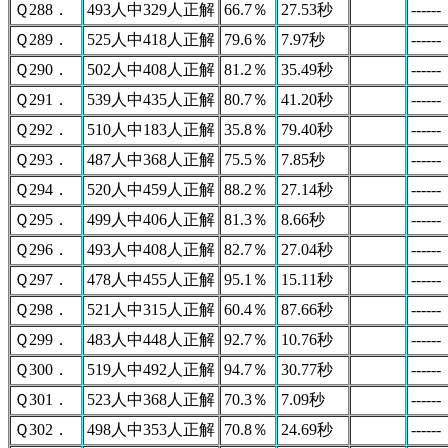
Ｑ288．
493人中329人正解
66.7％
27.53秒
------
Ｑ289．
525人中418人正解
79.6％
7.97秒
------
Ｑ290．
502人中408人正解
81.2％
35.49秒
------
Ｑ291．
539人中435人正解
80.7％
41.20秒
------
Ｑ292．
510人中183人正解
35.8％
79.40秒
------
Ｑ293．
487人中368人正解
75.5％
7.85秒
------
Ｑ294．
520人中459人正解
88.2％
27.14秒
------
Ｑ295．
499人中406人正解
81.3％
8.66秒
------
Ｑ296．
493人中408人正解
82.7％
27.04秒
------
Ｑ297．
478人中455人正解
95.1％
15.11秒
------
Ｑ298．
521人中315人正解
60.4％
87.66秒
------
Ｑ299．
483人中448人正解
92.7％
10.76秒
------
Ｑ300．
519人中492人正解
94.7％
30.77秒
------
Ｑ301．
523人中368人正解
70.3％
7.09秒
------
Ｑ302．
498人中353人正解
70.8％
24.69秒
------