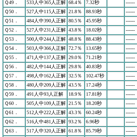
Ｑ49．
533人中365人正解
68.4％
7.32秒
------
Ｑ50．
527人中115人正解
21.8％
88.93秒
------
Ｑ51．
484人中390人正解
80.5％
45.95秒
------
Ｑ52．
527人中231人正解
43.8％
18.02秒
------
Ｑ53．
500人中244人正解
48.8％
88.43秒
------
Ｑ54．
503人中366人正解
72.7％
13.65秒
------
Ｑ55．
471人中137人正解
29.0％
71.21秒
------
Ｑ56．
482人中144人正解
29.8％
40.83秒
------
Ｑ57．
498人中162人正解
32.5％
102.47秒
------
Ｑ58．
480人中209人正解
43.5％
17.24秒
------
Ｑ59．
491人中93人正解
18.9％
17.81秒
------
Ｑ60．
505人中109人正解
21.5％
18.20秒
------
Ｑ61．
512人中222人正解
43.3％
60.24秒
------
Ｑ62．
516人中481人正解
93.2％
6.96秒
------
Ｑ63．
517人中320人正解
61.8％
85.79秒
------