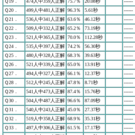
Ｑ19．
474人中359人正解
75.7％
20.08秒
------
Ｑ20．
499人中481人正解
96.3％
5.61秒
------
Ｑ21．
536人中341人正解
63.6％
46.12秒
------
Ｑ22．
509人中332人正解
65.2％
73.19秒
------
Ｑ23．
521人中365人正解
70.0％
112.28秒
------
Ｑ24．
535人中397人正解
74.2％
56.30秒
------
Ｑ25．
480人中328人正解
68.3％
39.63秒
------
Ｑ26．
521人中339人正解
65.0％
13.91秒
------
Ｑ27．
494人中327人正解
66.1％
12.37秒
------
Ｑ28．
512人中245人正解
47.8％
8.71秒
------
Ｑ29．
541人中473人正解
87.4％
15.76秒
------
Ｑ30．
504人中487人正解
96.6％
87.09秒
------
Ｑ31．
540人中243人正解
45.0％
27.37秒
------
Ｑ32．
519人中358人正解
68.9％
35.31秒
------
Ｑ33．
497人中306人正解
61.5％
17.17秒
------