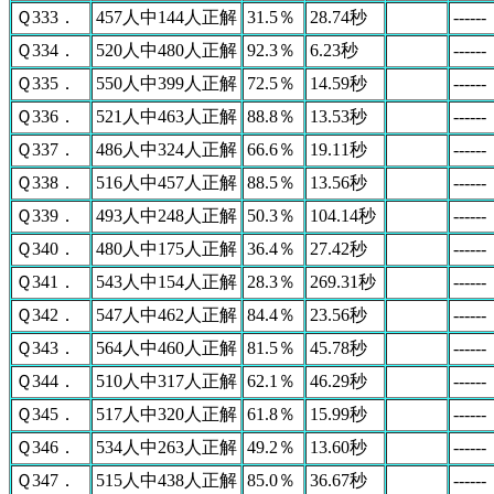
Ｑ333．
457人中144人正解
31.5％
28.74秒
------
Ｑ334．
520人中480人正解
92.3％
6.23秒
------
Ｑ335．
550人中399人正解
72.5％
14.59秒
------
Ｑ336．
521人中463人正解
88.8％
13.53秒
------
Ｑ337．
486人中324人正解
66.6％
19.11秒
------
Ｑ338．
516人中457人正解
88.5％
13.56秒
------
Ｑ339．
493人中248人正解
50.3％
104.14秒
------
Ｑ340．
480人中175人正解
36.4％
27.42秒
------
Ｑ341．
543人中154人正解
28.3％
269.31秒
------
Ｑ342．
547人中462人正解
84.4％
23.56秒
------
Ｑ343．
564人中460人正解
81.5％
45.78秒
------
Ｑ344．
510人中317人正解
62.1％
46.29秒
------
Ｑ345．
517人中320人正解
61.8％
15.99秒
------
Ｑ346．
534人中263人正解
49.2％
13.60秒
------
Ｑ347．
515人中438人正解
85.0％
36.67秒
------