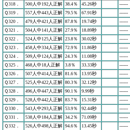
Ｑ318．
500人中192人正解
38.4％
45.26秒
------
Ｑ319．
557人中443人正解
79.5％
67.91秒
------
Ｑ320．
479人中421人正解
87.8％
19.74秒
------
Ｑ321．
504人中141人正解
27.9％
18.89秒
------
Ｑ322．
524人中125人正解
23.8％
30.02秒
------
Ｑ323．
458人中334人正解
72.9％
11.86秒
------
Ｑ324．
509人中124人正解
24.3％
11.08秒
------
Ｑ325．
468人中18人正解
3.8％
33.33秒
------
Ｑ326．
507人中414人正解
81.6％
13.95秒
------
Ｑ327．
525人中422人正解
80.3％
32.12秒
------
Ｑ328．
496人中447人正解
90.1％
9.99秒
------
Ｑ329．
528人中442人正解
83.7％
15.31秒
------
Ｑ330．
543人中293人正解
53.9％
92.44秒
------
Ｑ331．
538人中184人正解
34.2％
71.09秒
------
Ｑ332．
526人中498人正解
94.6％
13.45秒
------