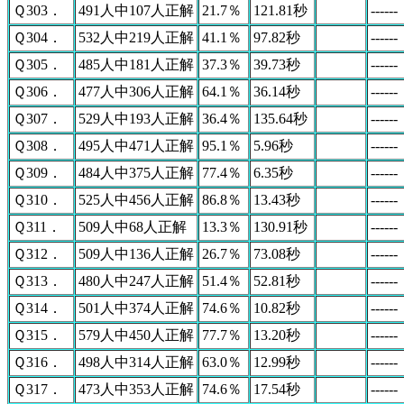
Ｑ303．
491人中107人正解
21.7％
121.81秒
------
Ｑ304．
532人中219人正解
41.1％
97.82秒
------
Ｑ305．
485人中181人正解
37.3％
39.73秒
------
Ｑ306．
477人中306人正解
64.1％
36.14秒
------
Ｑ307．
529人中193人正解
36.4％
135.64秒
------
Ｑ308．
495人中471人正解
95.1％
5.96秒
------
Ｑ309．
484人中375人正解
77.4％
6.35秒
------
Ｑ310．
525人中456人正解
86.8％
13.43秒
------
Ｑ311．
509人中68人正解
13.3％
130.91秒
------
Ｑ312．
509人中136人正解
26.7％
73.08秒
------
Ｑ313．
480人中247人正解
51.4％
52.81秒
------
Ｑ314．
501人中374人正解
74.6％
10.82秒
------
Ｑ315．
579人中450人正解
77.7％
13.20秒
------
Ｑ316．
498人中314人正解
63.0％
12.99秒
------
Ｑ317．
473人中353人正解
74.6％
17.54秒
------