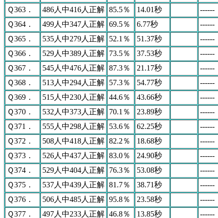
Ｑ363．
486人中416人正解
85.5％
14.01秒
------
Ｑ364．
499人中347人正解
69.5％
6.77秒
------
Ｑ365．
535人中279人正解
52.1％
51.37秒
------
Ｑ366．
529人中389人正解
73.5％
37.53秒
------
Ｑ367．
545人中476人正解
87.3％
21.17秒
------
Ｑ368．
513人中294人正解
57.3％
54.77秒
------
Ｑ369．
515人中230人正解
44.6％
43.66秒
------
Ｑ370．
532人中373人正解
70.1％
23.89秒
------
Ｑ371．
555人中298人正解
53.6％
62.25秒
------
Ｑ372．
508人中418人正解
82.2％
18.68秒
------
Ｑ373．
526人中437人正解
83.0％
24.90秒
------
Ｑ374．
529人中404人正解
76.3％
53.08秒
------
Ｑ375．
537人中439人正解
81.7％
38.71秒
------
Ｑ376．
506人中485人正解
95.8％
23.58秒
------
Ｑ377．
497人中233人正解
46.8％
13.85秒
------