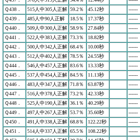
Ｑ438．
515人中305人正解
59.2％
45.12秒
------
Ｑ439．
485人中90人正解
18.5％
17.37秒
------
Ｑ440．
509人中300人正解
58.9％
27.84秒
------
Ｑ441．
522人中383人正解
73.3％
18.82秒
------
Ｑ442．
500人中342人正解
68.4％
10.00秒
------
Ｑ443．
512人中402人正解
78.5％
24.55秒
------
Ｑ444．
546人中457人正解
83.6％
13.33秒
------
Ｑ445．
537人中454人正解
84.5％
11.13秒
------
Ｑ446．
483人中347人正解
71.8％
63.87秒
------
Ｑ447．
516人中378人正解
73.2％
42.33秒
------
Ｑ448．
525人中190人正解
36.1％
40.29秒
------
Ｑ449．
497人中267人正解
53.7％
35.60秒
------
Ｑ450．
491人中338人正解
68.8％
122.22秒
------
Ｑ451．
514人中337人正解
65.5％
108.22秒
------