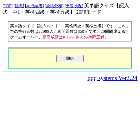
英単語クイズ【記入
[
TOP
] [
挑戦
] [
高成績者
] [
成績分布
] [
出題状況
]
式：中1・英検四級・英検五級】 20問モード
英単語クイズ【記入式：中1・英検四級・英検五級】です。これま
での挑戦者数は22098人。総問題数は359問です。20問間違えると
ゲームオーバー。
最高成績はK Dayoさんの20問正解。
qqq systems Ver2.24